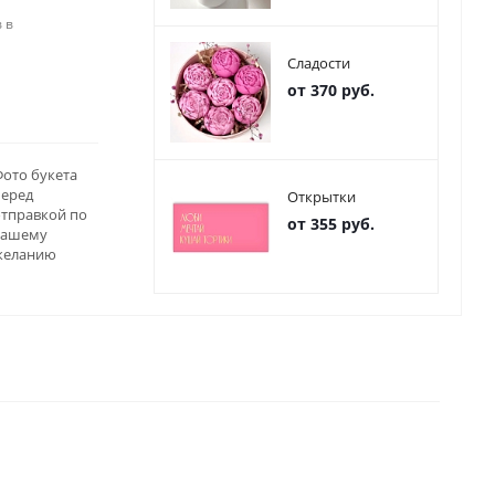
 в
Сладости
от 370 руб.
ото букета
перед
Открытки
отправкой по
от 355 руб.
вашему
желанию