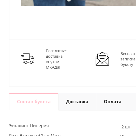
Бесплатная
Бесплат
доставка
записка
внутри
букету
МКАДа!
Состав букета
Доставка
Оплата
Эвкалипт Цинерия
2 шт
Роза Эквадор 60 см Микс