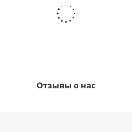
Шар круг
Шар
Шар
Шар
Самая
сердце,
гелиевый
гелиевый
самая
моя
цифра 4
цифра 3
любовь
(40х102
(40х102
см)
см)
900
895
1 330
1 330
руб.
руб.
руб.
руб.
Отзывы о нас