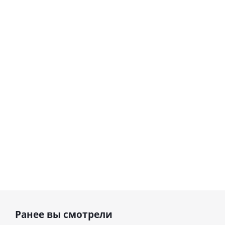
Шар
Шар
гелиевый
гелиевый
цифра 8
цифра 1
Сердце розовое
(40х102
(40х102
фольгированный
см)
см)
шар с гелием (45
см)
1 330
1 330
895
руб.
руб.
руб.
Ранее вы смотрели