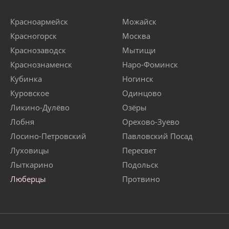
Красноармейск
Можайск
Красногорск
Москва
Краснозаводск
Мытищи
Краснознаменск
Наро-Фоминск
Кубинка
Ногинск
Куровское
Одинцово
Ликино-Дулёво
Озёры
Лобня
Орехово-Зуево
Лосино-Петровский
Павловский Посад
Луховицы
Пересвет
Лыткарино
Подольск
Люберцы
Протвино