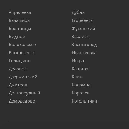
Апрелевка
Дубна
Балашиха
Егорьевск
Бронницы
Жуковский
Видное
Зарайск
Волоколамск
Звенигород
Воскресенск
Ивантеевка
Голицыно
Истра
Дедовск
Кашира
Дзержинский
Клин
Дмитров
Коломна
Долгопрудный
Королев
Домодедово
Котельники