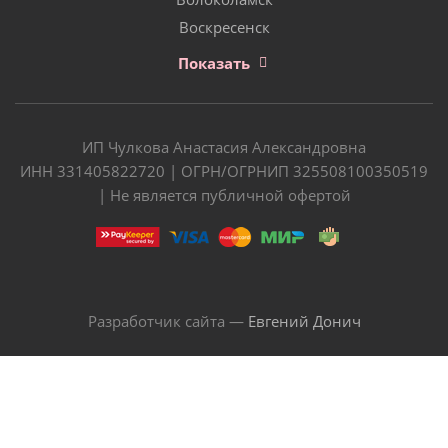
Воскресенск
Показать
ИП Чулкова Анастасия Александровна
ИНН 331405822720 | ОГРН/ОГРНИП 325508100350519
| Не является публичной офертой
Разработчик сайта —
Евгений Донич