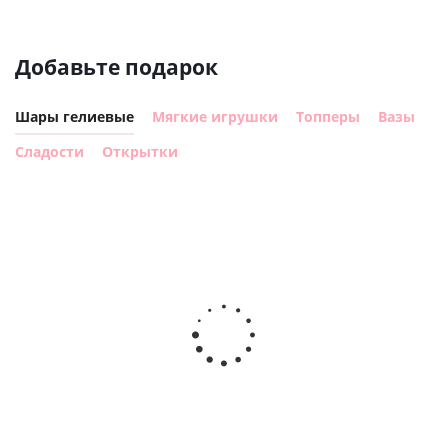
Добавьте подарок
Шары гелиевые
Мягкие игрушки
Топперы
Вазы
Сладости
Открытки
Шар с
Шар круг,
днем
счастливого
рождения,
Сердце розовое
дня
с
фольгированный
рождения
бабочками
шар с гелием (45
(45см)
см)