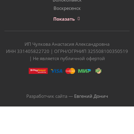
Воскресенск
Показать
ИП Чулкова Анастасия Александровна
ИНН 331405822720 | ОГРН/ОГРНИП 325508100350519
| Не является публичной офертой
Разработчик сайта —
Евгений Донич