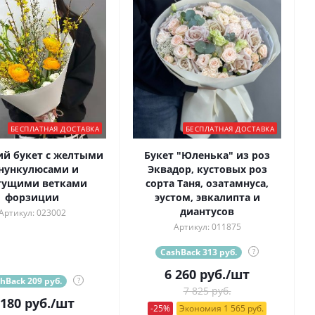
БЕСПЛАТНАЯ ДОСТАВКА
БЕСПЛАТНАЯ ДОСТАВКА
ий букет с желтыми
Букет "Юленька" из роз
нункулюсами и
Эквадор, кустовых роз
тущими ветками
сорта Таня, озатамнуса,
форзиции
эустом, эвкалипта и
диантусов
Артикул: 023002
Артикул: 011875
CashBack 313 руб.
?
6 260
руб.
/шт
hBack 209 руб.
?
7 825 руб.
 180
руб.
/шт
-25%
Экономия 1 565 руб.