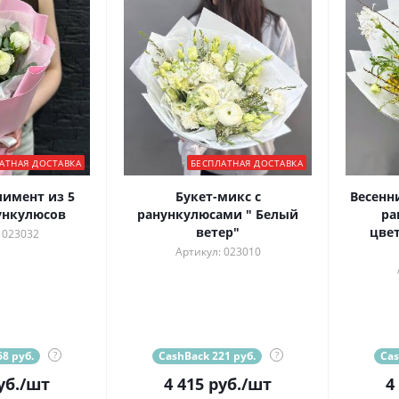
АТНАЯ ДОСТАВКА
БЕСПЛАТНАЯ ДОСТАВКА
имент из 5
Букет-микс с
Весенн
ункулюсов
ранункулюсами " Белый
ра
ветер"
цве
 023032
Артикул: 023010
8 руб.
?
CashBack 221 руб.
?
Cas
уб.
/шт
4 415
руб.
/шт
4