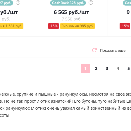
7 руб.
?
CashBack 328 руб.
?
Cas
уб.
/шт
6 565
руб.
/шт
9
 руб.
7 550 руб.
ия 1 581 руб.
-15%
Экономия 985 руб.
-15%
Показать еще
1
2
3
4
5
ежные, хрупкие и пышные - ранункулюсы, несмотря на свое экз
. Но не так прост лютик азиатский! Его бутоны, туго набитые 
ок ранункулюс (лютик) очень уважал самый воинственный из все
соты.