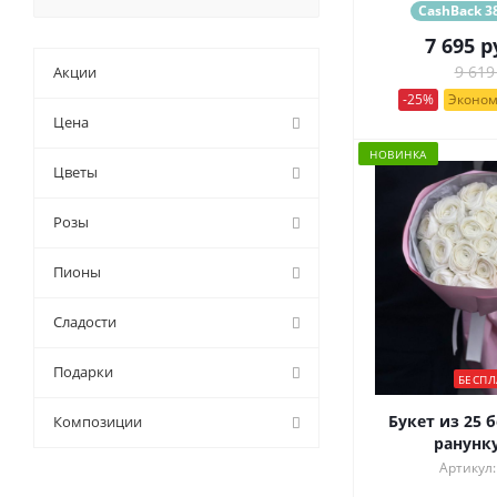
CashBack 38
7 695
р
Акции
9 619
-25%
Эконом
Цена
НОВИНКА
Цветы
Розы
Пионы
Сладости
Подарки
БЕСПЛ
Букет из 25 
Композиции
ранунк
Артикул: