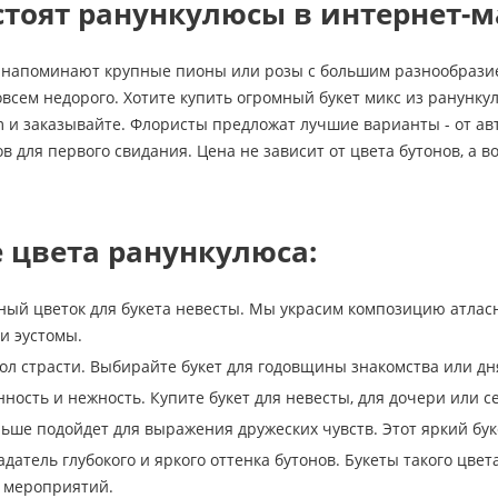
стоят ранункулюсы в интернет-
 напоминают крупные пионы или розы с большим разнообразие
совсем недорого. Хотите купить огромный букет микс из ранунк
m и заказывайте. Флористы предложат лучшие варианты - от ав
в для первого свидания. Цена не зависит от цвета бутонов, а во
 цвета ранункулюса:
ный цветок для букета невесты. Мы украсим композицию атласн
и эустомы.
ол страсти. Выбирайте букет для годовщины знакомства или 
нность и нежность. Купите букет для невесты, для дочери или с
ьше подойдет для выражения дружеских чувств. Этот яркий буке
адатель глубокого и яркого оттенка бутонов. Букеты такого цве
 мероприятий.