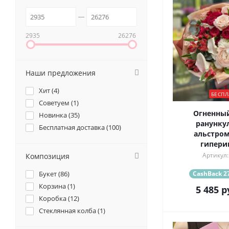
2935
26276
Наши предложения
Хит (
4
)
БЕСПЛ
Советуем (
1
)
Огненный
Новинка (
35
)
ранунку
Бесплатная доставка (
100
)
альстром
гипер
Артикул:
Композиция
Букет (
86
)
CashBack 27
Корзина (
1
)
5 485
р
Коробка (
12
)
Стеклянная колба (
1
)