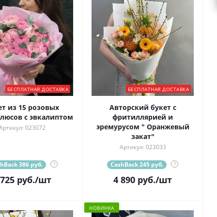
БЕСПЛАТНАЯ ДОСТАВКА
БЕСПЛАТНАЯ ДОСТАВКА
ет из 15 розовых
Авторский букет с
люсов с эвкалиптом
фритиллярией и
эремурусом " Оранжевый
Артикул: 023072
закат"
Артикул: 023033
hBack 386 руб.
?
CashBack 245 руб.
?
 725
руб.
/шт
4 890
руб.
/шт
НОВИНКА