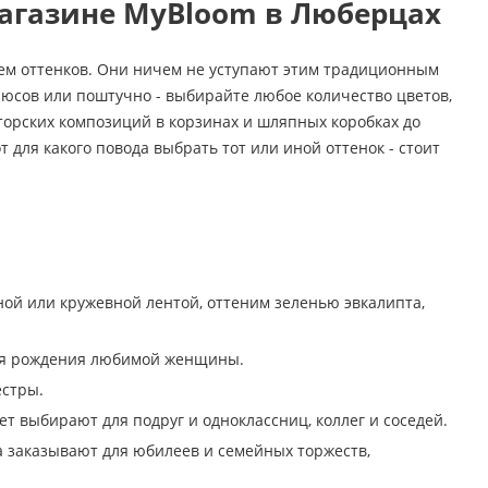
магазине MyBloom в Люберцах
м оттенков. Они ничем не уступают этим традиционным
улюсов или поштучно - выбирайте любое количество цветов,
торских композиций в корзинах и шляпных коробках до
т для какого повода выбрать тот или иной оттенок - стоит
ой или кружевной лентой, оттеним зеленью эвкалипта,
дня рождения любимой женщины.
естры.
т выбирают для подруг и одноклассниц, коллег и соседей.
та заказывают для юбилеев и семейных торжеств,