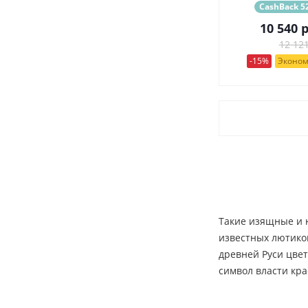
CashBack 52
10 540
р
12 121
-15%
Эконом
Такие изящные и н
известных лютиков
древней Руси цвет
символ власти кра