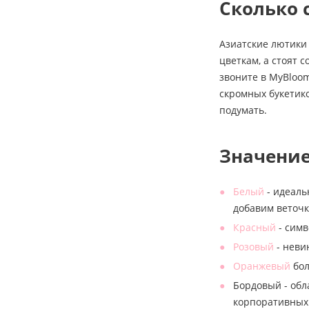
Сколько 
Азиатские лютики
цветкам, а стоят 
звоните в MyBloo
скромных букетико
подумать.
Значение
Белый
- идеаль
добавим веточк
Красный
- симв
Розовый
- неви
Оранжевый
бол
Бордовый - обл
корпоративных