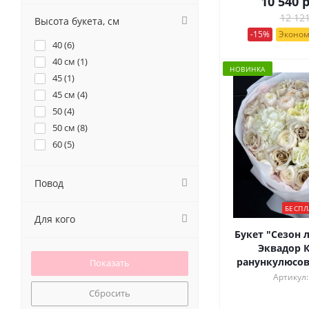
10 540
р
7 (
3
)
Разноцветный (
5
)
12 121
9 (
3
)
Высота букета, см
-15%
Эконом
40 (
6
)
40 см (
1
)
НОВИНКА
45 (
1
)
45 см (
4
)
50 (
4
)
50 см (
8
)
60 (
5
)
Повод
БЕСПЛ
Для кого
Букет "Сезон 
Эквадор К
ранункулюсов
Артикул:
Сбросить