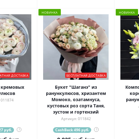
НОВИНКА
НОВИНКА
АТНАЯ ДОСТАВКА
БЕСПЛАТНАЯ ДОСТАВКА
5 кремовых
Букет "Шаганэ" из
Комп
улюсов
ранункулюсов, хризантем
кор
Момоко, озатамнуса,
ранун
 011874
кустовых роз сорта Таня,
эустом и гортензий
Артикул: 011842
7 руб.
?
CashBack 496 руб.
?