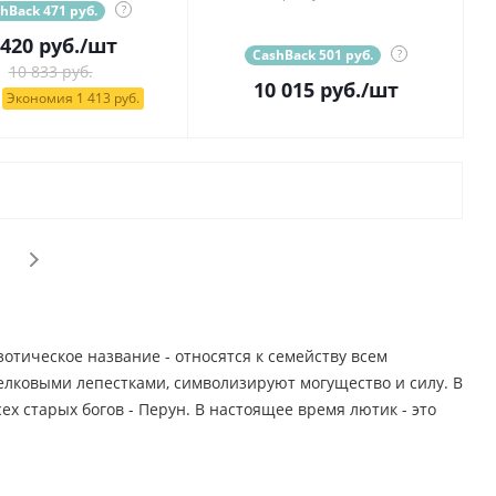
hBack 471 руб.
?
 420
руб.
/шт
CashBack 501 руб.
?
10 833 руб.
10 015
руб.
/шт
Экономия 1 413 руб.
отическое название - относятся к семейству всем
шелковыми лепестками, символизируют могущество и силу. В
х старых богов - Перун. В настоящее время лютик - это