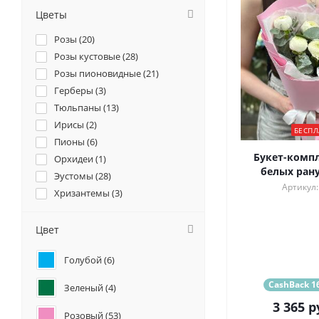
Цветы
Розы (
20
)
Розы кустовые (
28
)
Розы пионовидные (
21
)
Герберы (
3
)
Тюльпаны (
13
)
Ирисы (
2
)
БЕСПЛ
Пионы (
6
)
Букет-компл
Орхидеи (
1
)
белых ран
Эустомы (
28
)
Артикул:
Хризантемы (
3
)
Ромашки (
2
)
Ранункулюсы (
93
)
Цвет
Альстромерии (
3
)
Голубой (
6
)
Гортензии (
14
)
Гвоздики (
18
)
CashBack 16
Зеленый (
4
)
Каллы (
3
)
3 365
р
Маттиола (
6
)
Розовый (
53
)