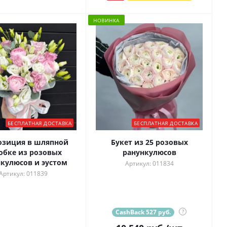
НОВИНКА
БЕСПЛАТНАЯ ДОСТАВКА
БЕСПЛАТНАЯ ДОСТАВКА
озиция в шляпной
Букет из 25 розовых
обке из розовых
ранункулюсов
кулюсов и эустом
Артикул: 011834
Артикул: 011839
CashBack 527 руб.
?