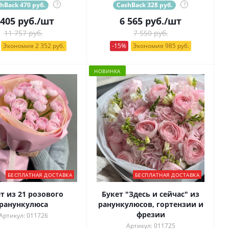
hBack 470 руб.
?
CashBack 328 руб.
?
 405
руб.
/шт
6 565
руб.
/шт
11 757 руб.
7 550 руб.
Экономия 2 352 руб.
-15%
Экономия 985 руб.
НОВИНКА
БЕСПЛАТНАЯ ДОСТАВКА
БЕСПЛАТНАЯ ДОСТАВКА
т из 21 розового
Букет "Здесь и сейчас" из
ранункулюса
ранункулюсов, гортензии и
фрезии
Артикул: 011726
Артикул: 011725