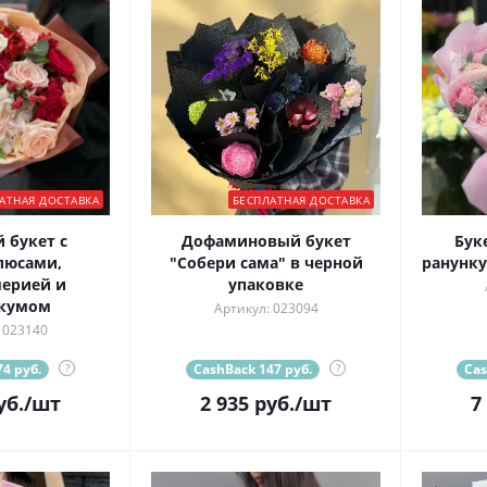
АТНАЯ ДОСТАВКА
БЕСПЛАТНАЯ ДОСТАВКА
 букет с
Дофаминовый букет
Бук
люсами,
"Собери сама" в черной
ранунку
ерией и
упаковке
икумом
Артикул: 023094
 023140
4 руб.
?
CashBack 147 руб.
?
Cas
уб.
/шт
2 935
руб.
/шт
7