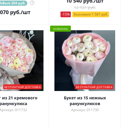
10 540
руб.
/шт
hBack 204 руб.
?
12 121 руб.
 070
руб.
/шт
-15%
Экономия 1 581 руб.
НОВИНКА
БЕСПЛАТНАЯ ДОСТАВКА
БЕСПЛАТНАЯ ДОСТАВКА
т из 21 кремового
Букет из 15 нежных
ранункулюса
ранункулюсов
Артикул: 011732
Артикул: 011730