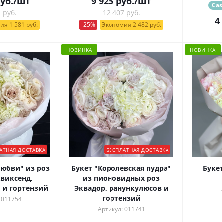
уб.
/шт
9 925
руб.
/шт
Cas
 руб.
12 407 руб.
4
ия 1 581 руб.
-25%
Экономия 2 482 руб.
НОВИНКА
НОВИНКА
АТНАЯ ДОСТАВКА
БЕСПЛАТНАЯ ДОСТАВКА
любви" из роз
Букет "Королевская пудра"
Буке
виксенд,
из пионовидных роз
 и гортензий
Эквадор, ранункулюсов и
гортензий
 011754
Артикул: 011741