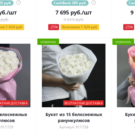
5 руб.
?
CashBack 385 руб.
?
Cas
уб.
/шт
7 695
руб.
/шт
9
 руб.
9 619 руб.
ия 1 924 руб.
-25%
Экономия 1 924 руб.
-25%
НОВИНКА
НОВИНКА
АТНАЯ ДОСТАВКА
БЕСПЛАТНАЯ ДОСТАВКА
белоснежных
Букет из 15 белоснежных
Буке
улюсов
ранункулюсов
 011729
Артикул: 011728