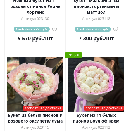
Нежный букет из 11
Букет "Мальвина" из
розовых пионов Рейне
пионов, гортензий и
Хортенс
маттиол
Артикул: 023130
Артикул: 023118
CashBack 279 руб.
?
CashBack 365 руб.
?
5 570
руб.
/шт
7 300
руб.
/шт
АКЦИЯ
БЕСПЛАТНАЯ ДОСТАВКА
БЕСПЛАТНАЯ ДОСТАВКА
Букет из белых пионов и
Букет из 11 белых
розового оксипеталлума
пионов Боул оф Крем
Артикул: 023115
Артикул: 023112