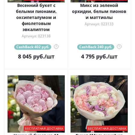
Весенний букет с
Микс из зеленой
белыми пионами,
орхидеи, белым пионов
оксипеталумом и
и маттиолы
фиолетовым
Артикул: 023133
эвкалиптом
Артикул: 023138
CashBack 402 руб.
?
CashBack 240 руб.
?
8 045
руб.
/шт
4 795
руб.
/шт
БЕСПЛАТНАЯ ДОСТАВКА
БЕСПЛАТНАЯ ДОСТАВКА