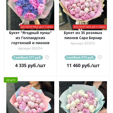
БЕСПЛАТНАЯ ДОСТАВКА
БЕСПЛАТНАЯ ДОСТАВКА
Букет "Ягодный пунш"
Букет из 35 розовых
из Голландских
пионов Сара Бернар
гортензий и пионов
Артикул: 023312
Артикул: 023314
CashBack 217 руб.
?
CashBack 573 руб.
?
4 335
руб.
/шт
11 460
руб.
/шт
АКЦИЯ