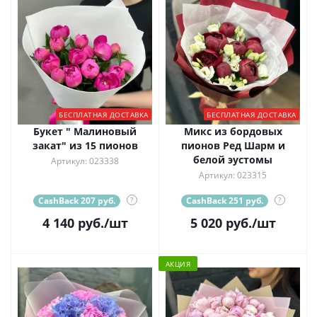
БЕСПЛАТНАЯ ДОСТАВКА
БЕСПЛАТНАЯ ДОСТАВКА
Букет " Малиновый
Микс из бордовых
закат" из 15 пионов
пионов Ред Шарм и
белой эустомы
Артикул: 023338
Артикул: 023315
CashBack 207 руб.
?
CashBack 251 руб.
?
4 140
руб.
/шт
5 020
руб.
/шт
АКЦИЯ