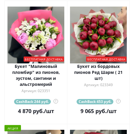
БЕСПЛАТНАЯ ДОСТАВКА
БЕСПЛАТНАЯ ДОСТАВКА
Букет "Малиновый
Букет из бордовых
пломбир" из пионов,
пионов Ред Шарм ( 21
эустом, сантини и
шт)
альстромерий
Артикул: 023349
Артикул: 023351
CashBack 244 руб.
?
CashBack 453 руб.
?
4 870
руб.
/шт
9 065
руб.
/шт
АКЦИЯ