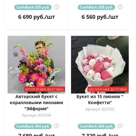
CashBack 335 руб.
?
CashBack 328 руб.
?
6 690
руб.
/шт
6 560
руб.
/шт
БЕСПЛАТНАЯ ДОСТАВКА
БЕСПЛАТНАЯ ДОСТАВКА
Авторский букет с
Букет из 15 пионов "
коралловыми пионами
Конфетти"
"Эйфория"
Артикул: 023102
Артикул: 023104
CashBack 384 руб.
?
CashBack 366 руб.
?
7 680
руб.
/шт
7 320
руб.
/шт