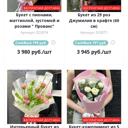
БЕСПЛАТНАЯ ДОСТАВКА
БЕСПЛАТНАЯ ДОСТАВКА
Букет с пионами,
Букет из 29 роз
маттиолой, эустомой и
Джумилия в крафте (60
розами " Прованс"
см)
Артикул: 023074
Артикул: 023071
CashBack 199 руб.
?
CashBack 197 руб.
?
3 980
руб.
/шт
3 945
руб.
/шт
БЕСПЛАТНАЯ ДОСТАВКА
БЕСПЛАТНАЯ ДОСТАВКА
Интерьерный букет из
Букет-комплимент из 5