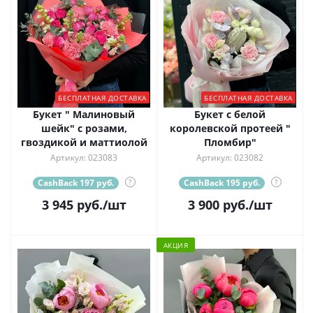
БЕСПЛАТНАЯ ДОСТАВКА
БЕСПЛАТНАЯ ДОСТАВКА
Букет " Малиновый
Букет с белой
шейк" с розами,
королевской протеей "
гвоздикой и маттиолой
Пломбир"
Артикул: 023083
Артикул: 023082
CashBack 197 руб.
?
CashBack 195 руб.
?
3 945
руб.
/шт
3 900
руб.
/шт
АКЦИЯ