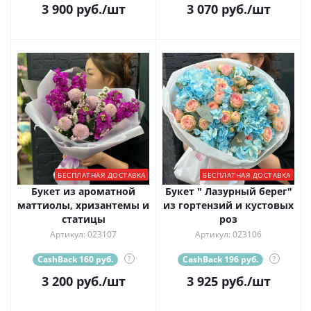
3 900
руб.
/шт
3 070
руб.
/шт
БЕСПЛАТНАЯ ДОСТАВКА
БЕСПЛАТНАЯ ДОСТАВКА
Букет из ароматной
Букет " Лазурный берег"
маттиолы, хризантемы и
из гортензий и кустовых
статицы
роз
Артикул: 023107
Артикул: 023106
CashBack 160 руб.
?
CashBack 196 руб.
?
3 200
руб.
/шт
3 925
руб.
/шт