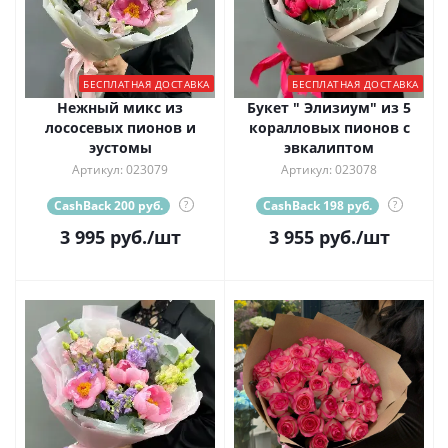
БЕСПЛАТНАЯ ДОСТАВКА
БЕСПЛАТНАЯ ДОСТАВКА
Нежный микс из
Букет " Элизиум" из 5
лососевых пионов и
коралловых пионов с
эустомы
эвкалиптом
Артикул: 023079
Артикул: 023078
CashBack 200 руб.
?
CashBack 198 руб.
?
3 995
руб.
/шт
3 955
руб.
/шт