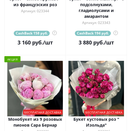
из французских роз
подсолнухами,
гладиолусами и
Артикул: 023344
амарантом
Артикул: 023343
CashBack 158 руб.
?
CashBack 194 руб.
?
3 160
руб.
/шт
3 880
руб.
/шт
АКЦИЯ
БЕСПЛАТНАЯ ДОСТАВКА
БЕСПЛАТНАЯ ДОСТАВКА
Монобукет из 9 розовых
Букет кустовых роз "
пионов Сара Бернар
Изольда"