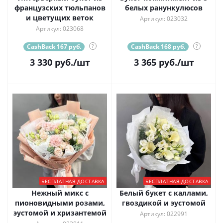
французских тюльпанов
белых ранункулюсов
и цветущих веток
Артикул: 023032
Артикул: 023068
CashBack 167 руб.
?
CashBack 168 руб.
?
3 330
руб.
/шт
3 365
руб.
/шт
БЕСПЛАТНАЯ ДОСТАВКА
БЕСПЛАТНАЯ ДОСТАВКА
Нежный микс с
Белый букет с каллами,
пионовидными розами,
гвоздикой и эустомой
эустомой и хризантемой
Артикул: 022991