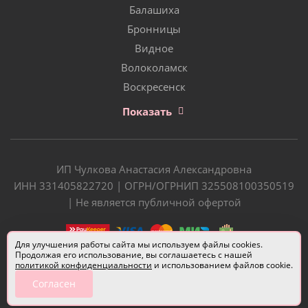
Балашиха
Бронницы
Видное
Волоколамск
Воскресенск
Показать
ИП Чулкова Анастасия Александровна
ИНН 331405822720 | ОГРН/ОГРНИП 325508100350519
| Не является публичной офертой
Для улучшения работы сайта мы используем файлы cookies.
Продолжая его использование, вы соглашаетесь с нашей
политикой конфиденциальности
и использованием файлов cookie.
Согласен
Разработчик сайта —
Евгений Донич