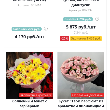
диантусов
Артикул: 001414
Артикул: 009232
CashBack 294 руб.
?
5 875
руб.
/шт
CashBack 209 руб.
?
7 344 руб.
4 170
руб.
/шт
-25%
Экономия 1 469 руб.
БЕСПЛАТНАЯ ДОСТАВКА
БЕСПЛАТНАЯ ДОСТАВКА
Солнечный букет с
Букет "Твой парфюм" из
герберами
ароматной пионовидной