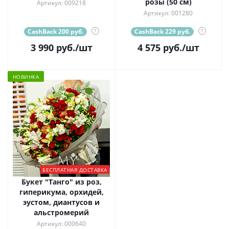
розы (50 см)
Артикул: 009218
Артикул: 001280
CashBack 200 руб.
?
CashBack 229 руб.
?
3 990
руб.
/шт
4 575
руб.
/шт
НОВИНКА
БЕСПЛАТНАЯ ДОСТАВКА
Букет "Танго" из роз,
гиперикума, орхидей,
эустом, диантусов и
альстромерий
Артикул: 000640