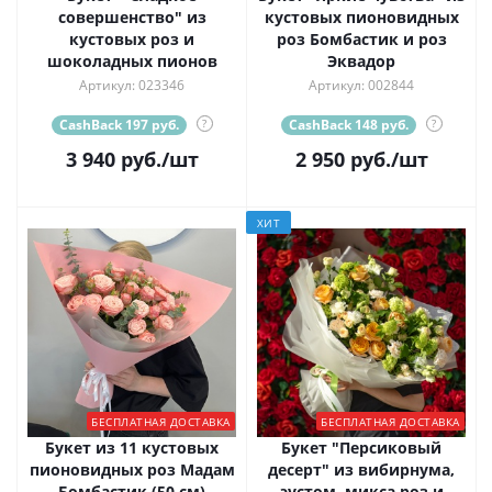
совершенство" из
кустовых пионовидных
кустовых роз и
роз Бомбастик и роз
шоколадных пионов
Эквадор
Артикул: 023346
Артикул: 002844
CashBack 197 руб.
?
CashBack 148 руб.
?
3 940
руб.
/шт
2 950
руб.
/шт
ХИТ
БЕСПЛАТНАЯ ДОСТАВКА
БЕСПЛАТНАЯ ДОСТАВКА
Букет из 11 кустовых
Букет "Персиковый
пионовидных роз Мадам
десерт" из вибирнума,
Бомбастик (50 см)
эустом, микса роз и