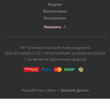
Видное
Волоколамск
Воскресенск
Показать
ИП Чулкова Анастасия Александровна
ИНН 331405822720 | ОГРН/ОГРНИП 325508100350519
| Не является публичной офертой
Разработчик сайта —
Евгений Донич