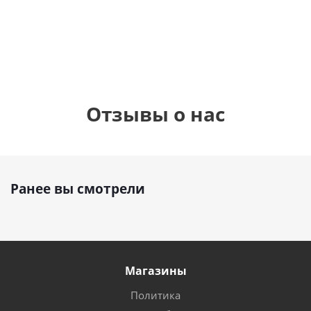
см)
1 330
895
1
руб.
895
руб.
руб.
Отзывы о нас
Ранее вы смотрели
Магазины
Политика