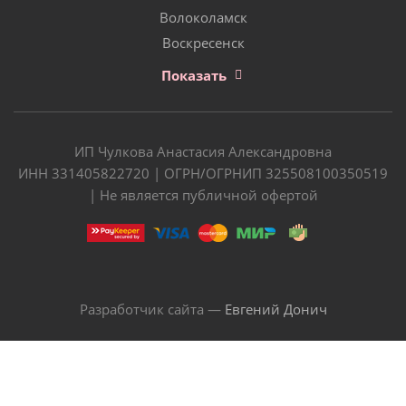
Волоколамск
Воскресенск
Показать
ИП Чулкова Анастасия Александровна
ИНН 331405822720 | ОГРН/ОГРНИП 325508100350519
| Не является публичной офертой
Разработчик сайта —
Евгений Донич