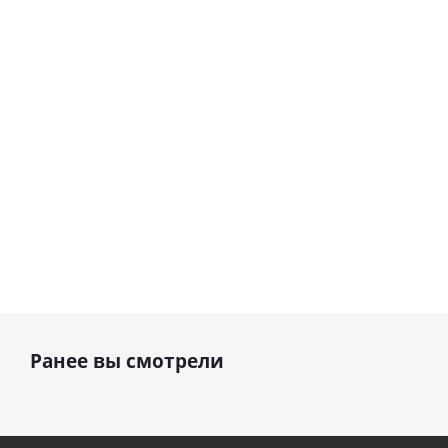
Сердце розовое
(40х102
(40х102
фольгированный
см)
см)
шар с гелием (45
см)
1 330
1 330
руб.
895
руб.
руб.
Ранее вы смотрели