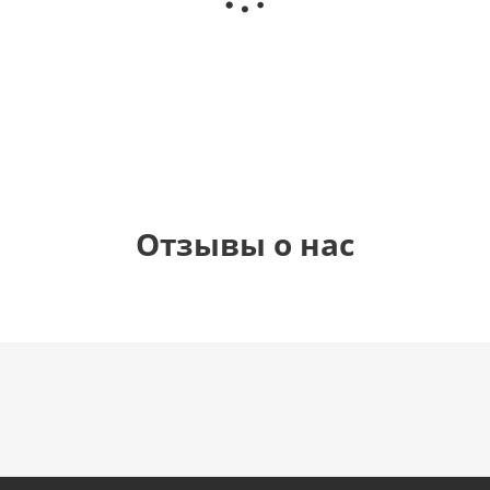
любовь
(45 см)
(40х102
рождения
см)
(45 см)
1 330
895
895
895
руб.
руб.
руб.
руб.
Отзывы о нас