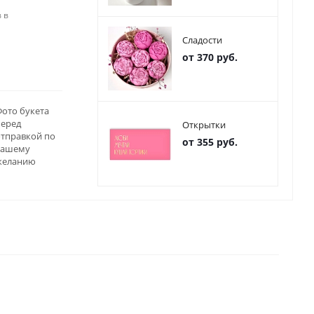
 в
Сладости
от 370 руб.
ото букета
перед
Открытки
отправкой по
от 355 руб.
вашему
желанию