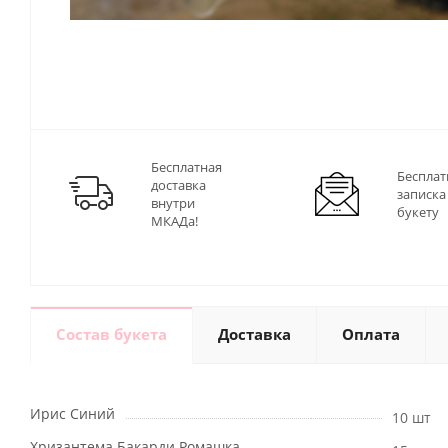
Бесплатная
Бесплат
доставка
записка
внутри
букету
МКАДа!
Состав букета
Доставка
Оплата
Ирис Синий
10 шт
Хризантема Бакарди Ромашка