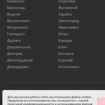
Балашиха
Егорьевск
Бронницы
Жуковский
Видное
Зарайск
Волоколамск
Звенигород
Воскресенск
Ивантеевка
Голицыно
Истра
Дедовск
Кашира
Дзержинский
Клин
Дмитров
Коломна
Долгопрудный
Королев
Домодедово
Котельники
ИП Чулкова Анастасия Александровна ИНН 3314058227
Для улучшения работы сайта мы используем файлы cookies.
Продолжая его использование, вы соглашаетесь с нашей
С
политикой конфиденциальности
и использованием файлов