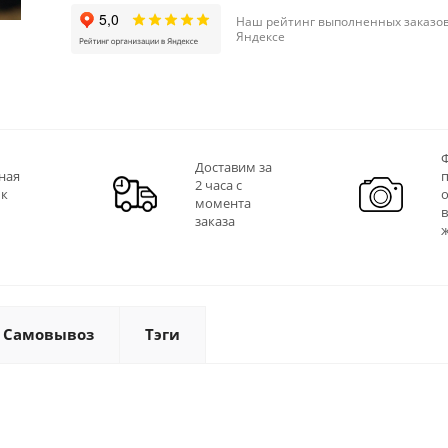
Наш рейтинг выполненных заказов
Яндексе
Ф
Доставим за
ная
2 часа с
 к
момента
заказа
Самовывоз
Тэги