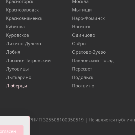
Красногорск
Москва
Краснозаводск
Мытищи
Краснознаменск
Наро-Фоминск
Кубинка
Ногинск
Куровское
Одинцово
Ликино-Дулёво
Озёры
Лобня
Орехово-Зуево
Лосино-Петровский
Павловский Посад
Луховицы
Пересвет
Лыткарино
Подольск
Люберцы
Протвино
20 | ОГРН/ОГРНИП 325508100350519 | Не является публич
огласен