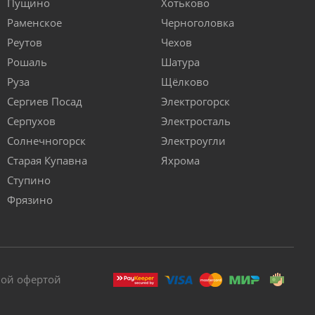
Пущино
Хотьково
Раменское
Черноголовка
Реутов
Чехов
Рошаль
Шатура
Руза
Щёлково
Сергиев Посад
Электрогорск
Серпухов
Электросталь
Солнечногорск
Электроугли
Старая Купавна
Яхрома
Ступино
Фрязино
ной офертой