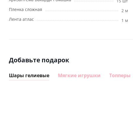
15 шт
Пленка сложная
2 м
Лента атлас
1 м
Добавьте подарок
Шары гелиевые
Мягкие игрушки
Топперы
Шар
Шар
гелиевый
гелиевый
цифра 8
цифра 4