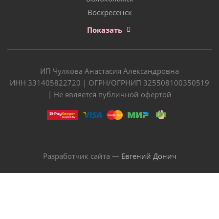
Воскресенск
Показать
ИП Чулкова Анастасия Александровна
ИНН 331405822720 | ОГРН/ОГРНИП 325508100350519
| Не является публичной офертой
Разработчик сайта —
Евгений Донич