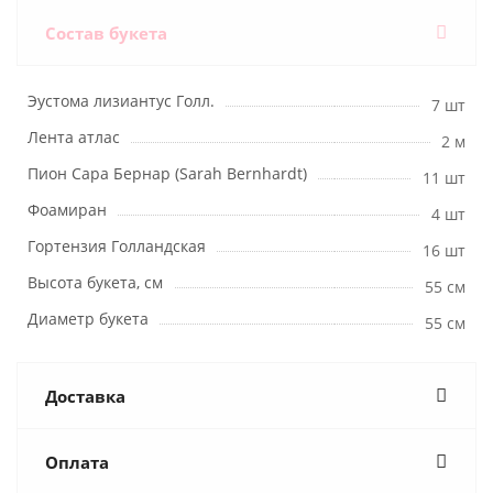
Состав букета
Эустома лизиантус Голл.
7 шт
Лента атлас
2 м
Пион Сара Бернар (Sarah Bernhardt)
11 шт
Фоамиран
4 шт
Гортензия Голландская
16 шт
Высота букета, см
55 см
Диаметр букета
55 см
Доставка
Оплата